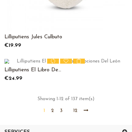
Lilliputiens Jules Culbuto
Price
€19.99
Lilliputiens El Libro De...
Price
€24.99
Showing 1-12 of 137 item(s)
1
2
3
12