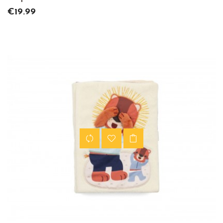
Price
€19.99