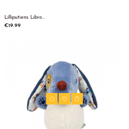
Lilliputiens Libro...
Price
€19.99